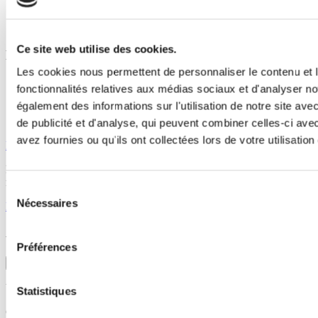
Le demi-sec
Le Rosé
Le Ratafia
Ce site web utilise des cookies.
Liens utiles
Les cookies nous permettent de personnaliser le contenu et l
Espace client
fonctionnalités relatives aux médias sociaux et d'analyser no
Commandes
également des informations sur l'utilisation de notre site av
Livraisons
CGV
de publicité et d'analyse, qui peuvent combiner celles-ci ave
avez fournies ou qu'ils ont collectées lors de votre utilisation
Facebook
Instagram
L’abus d’alcool est dangereux pour la santé. A consommer avec
modération
Sélection
Nécessaires
du
Mentions légales
–
RGPD
– Site réalisé par
Studio Ikadia
consentement
ATTENTION
Préférences
×
Vous utilisez actuellement un navigateur qui n'est plus mis à jour
Statistiques
Certaines fonctionnalités sont susceptible de ne pas fonctionner