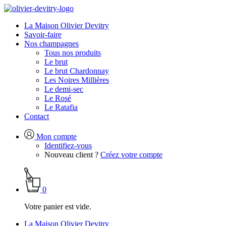
La Maison Olivier Devitry
Savoir-faire
Nos champagnes
Tous nos produits
Le brut
Le brut Chardonnay
Les Noires Millières
Le demi-sec
Le Rosé
Le Ratafia
Contact
Mon compte
Identifiez-vous
Nouveau client ?
Créez votre compte
0
Votre panier est vide.
La Maison Olivier Devitry