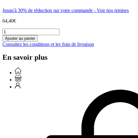
Jusqu'à 30% de réduction sur votre commande - Voir nos remises
64,40
€
quantité
de
Ajouter au panier
Champagne
Consultez les conditions et les frais de livraison
Brut
en
En savoir plus
Magnum
de
150cl.