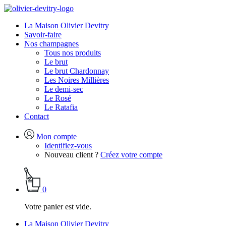
La Maison Olivier Devitry
Savoir-faire
Nos champagnes
Tous nos produits
Le brut
Le brut Chardonnay
Les Noires Millières
Le demi-sec
Le Rosé
Le Ratafia
Contact
Mon compte
Identifiez-vous
Nouveau client ?
Créez votre compte
0
Votre panier est vide.
La Maison Olivier Devitry